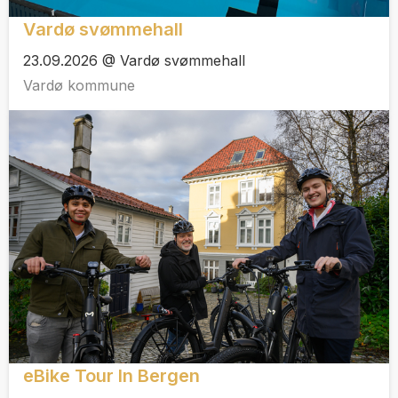
Vardø svømmehall
23.09.2026 @ Vardø svømmehall
Vardø kommune
eBike Tour In Bergen