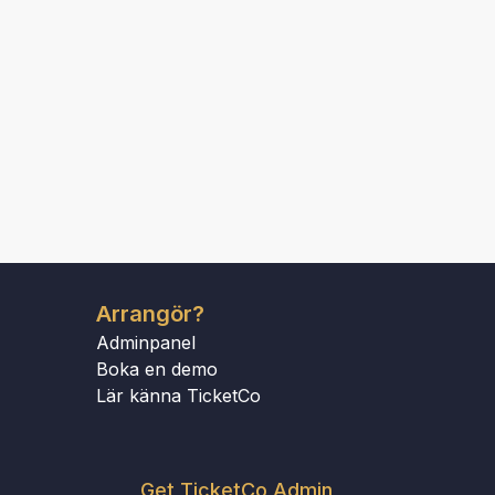
Arrangör?
Adminpanel
Boka en demo
Lär känna TicketCo
Get TicketCo Admin