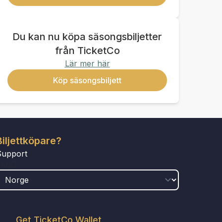
Du kan nu köpa säsongsbiljetter
från TicketCo
Lär mer här
Köp säsongsbiljett
Biljettköpare?
Support
LAND
Get TicketCo Wallet