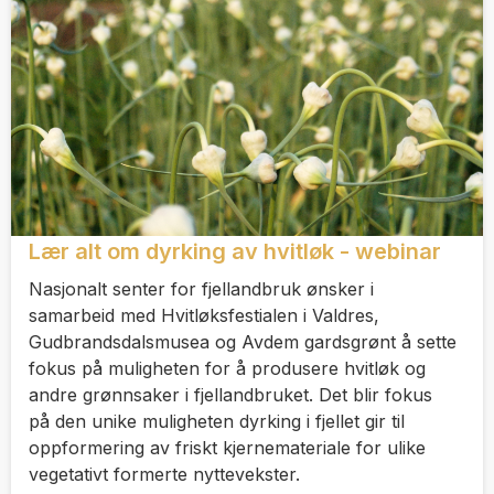
Lær alt om dyrking av hvitløk - webinar
Nasjonalt senter for fjellandbruk ønsker i
samarbeid med Hvitløksfestialen i Valdres,
Gudbrandsdalsmusea og Avdem gardsgrønt å sette
fokus på muligheten for å produsere hvitløk og
andre grønnsaker i fjellandbruket. Det blir fokus
på den unike muligheten dyrking i fjellet gir til
oppformering av friskt kjernemateriale for ulike
vegetativt formerte nyttevekster.