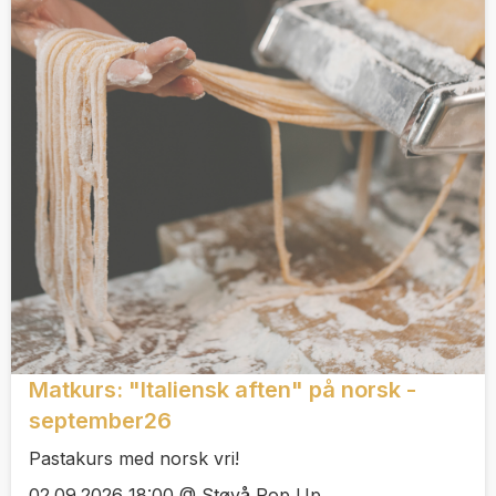
Matkurs: "Italiensk aften" på norsk -
september26
Pastakurs med norsk vri!
02.09.2026 18:00 @ Støvå Pop Up