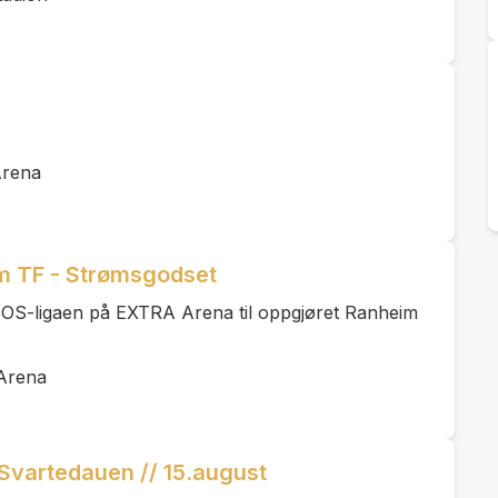
Arena
m TF - Strømsgodset
BOS-ligaen på EXTRA Arena til oppgjøret Ranheim
Arena
 Svartedauen // 15.august