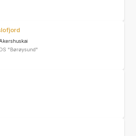
lofjord
Akershuskai
 DS "Børøysund"