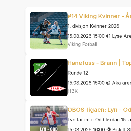
#14 Viking Kvinner - 
1. divisjon Kvinner 2026
15.08.2026 15:00 @ Lyse Ar
Viking Fotball
Hønefoss - Brann | To
Runde 12
15.08.2026 15:00 @ Aka are
HBK
OBOS-ligaen: Lyn - O
Lyn tar imot Odd lørdag 15. 
15.08.2026 16:00 @ Bislett S