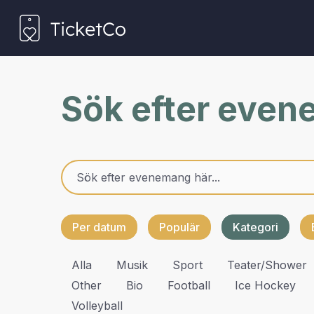
Sök efter eve
Per datum
Populär
Kategori
Alla
Musik
Sport
Teater/shower
Other
Bio
Football
Ice Hockey
Volleyball