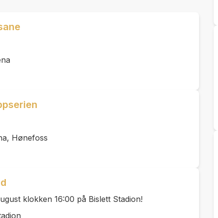
Åsane
ena
ppserien
na, Hønefoss
dd
august klokken 16:00 på Bislett Stadion!
tadion