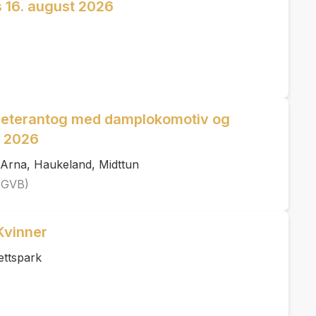
 16. august 2026
veterantog med damplokomotiv og
t 2026
 Arna, Haukeland, Midttun
(GVB)
Kvinner
ettspark