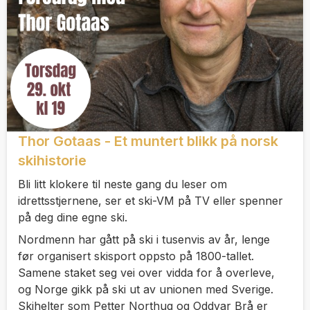
Thor Gotaas - Et muntert blikk på norsk
skihistorie
Bli litt klokere til neste gang du leser om
idrettsstjernene, ser et ski-VM på TV eller spenner
på deg dine egne ski.
Nordmenn har gått på ski i tusenvis av år, lenge
før organisert skisport oppsto på 1800-tallet.
Samene staket seg vei over vidda for å overleve,
og Norge gikk på ski ut av unionen med Sverige.
Skihelter som Petter Northug og Oddvar Brå er