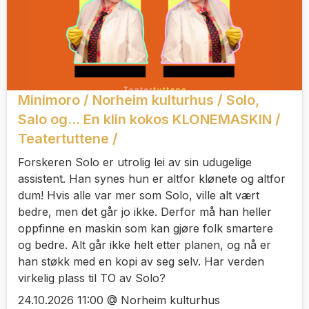
Minimoro / Norheim kulturhus / Solo,
Salo og... En klin kokos KLONEMASKIN /
Teatertuttene /
Forskeren Solo er utrolig lei av sin udugelige
assistent. Han synes hun er altfor klønete og altfor
dum! Hvis alle var mer som Solo, ville alt vært
bedre, men det går jo ikke. Derfor må han heller
oppfinne en maskin som kan gjøre folk smartere
og bedre. Alt går ikke helt etter planen, og nå er
han støkk med en kopi av seg selv. Har verden
virkelig plass til TO av Solo?
24.10.2026 11:00 @ Norheim kulturhus