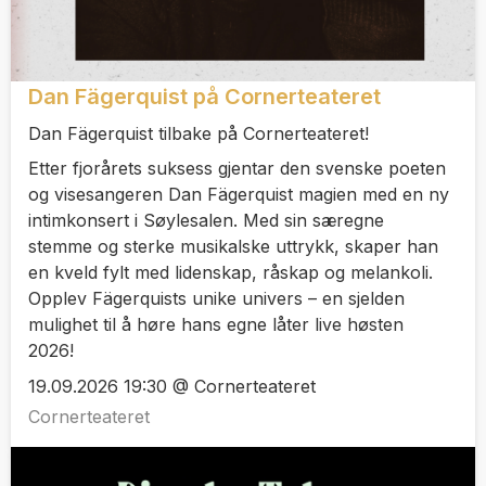
Dan Fägerquist på Cornerteateret
Dan Fägerquist tilbake på Cornerteateret!
Etter fjorårets suksess gjentar den svenske poeten
og visesangeren Dan Fägerquist magien med en ny
intimkonsert i Søylesalen. Med sin særegne
stemme og sterke musikalske uttrykk, skaper han
en kveld fylt med lidenskap, råskap og melankoli.
Opplev Fägerquists unike univers – en sjelden
mulighet til å høre hans egne låter live høsten
2026!
19.09.2026 19:30 @ Cornerteateret
Cornerteateret