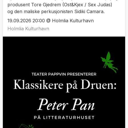
produsent Tore Gjedrem (Ost&Kjex / Sex Judas)
og den maliske perkusjonisten Sidiki Camara.
19.09.2026 20:00 @ Holmlia Kulturhavn
Holmlia Kulturhavn