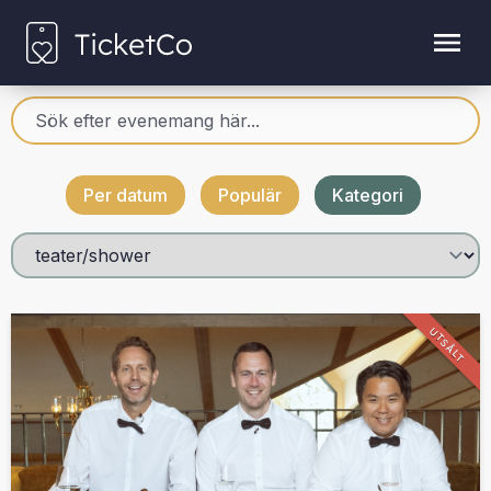
Per datum
Populär
Kategori
UTSÅLT