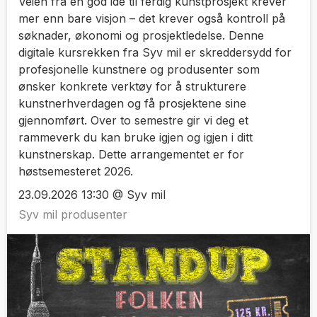
Veien fra en god idé til ferdig kunstprosjekt krever
mer enn bare visjon – det krever også kontroll på
søknader, økonomi og prosjektledelse. Denne
digitale kursrekken fra Syv mil er skreddersydd for
profesjonelle kunstnere og produsenter som
ønsker konkrete verktøy for å strukturere
kunstnerhverdagen og få prosjektene sine
gjennomført. Over to semestre gir vi deg et
rammeverk du kan bruke igjen og igjen i ditt
kunstnerskap. Dette arrangementet er for
høstsemesteret 2026.
23.09.2026 13:30 @ Syv mil
Syv mil produsenter