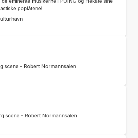
ør de eminente musikerne i POING og Hekate sine
tastiske poplåtene!
Kulturhavn
rg scene - Robert Normannsalen
rg scene - Robert Normannsalen