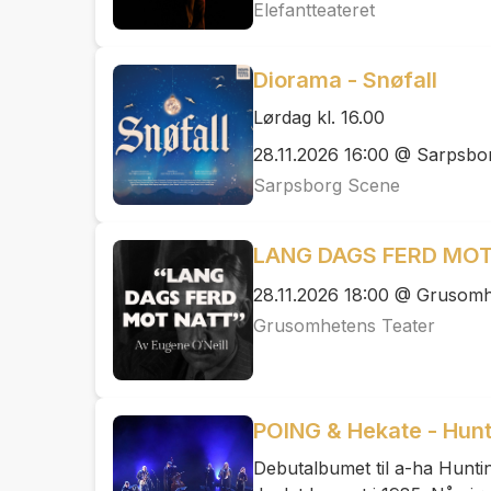
Elefantteateret
Diorama - Snøfall
Lørdag kl. 16.00
28.11.2026 16:00 @ Sarpsbo
Sarpsborg Scene
LANG DAGS FERD MOT 
28.11.2026 18:00 @ Grusomh
Grusomhetens Teater
POING & Hekate - Hun
Debutalbumet til a-ha Hunti