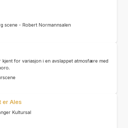
rg scene - Robert Normannsalen
r kjent for variasjon i en avslappet atmosfære med
moro.
urscene
 er Ales
nger Kultursal