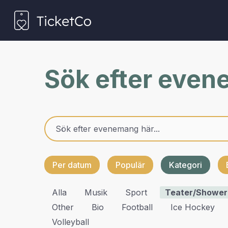
Sök efter eve
Per datum
Populär
Kategori
Alla
Musik
Sport
Teater/shower
Other
Bio
Football
Ice Hockey
Volleyball