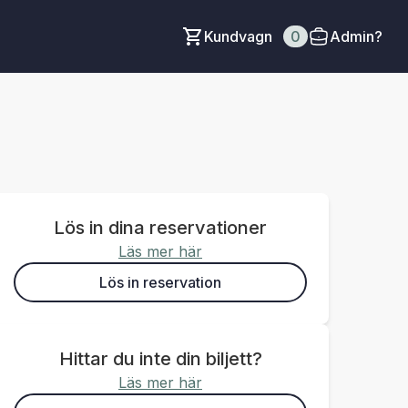
Kundvagn
0
Admin?
Lös in dina reservationer
Läs mer här
Lös in reservation
Hittar du inte din biljett?
Läs mer här