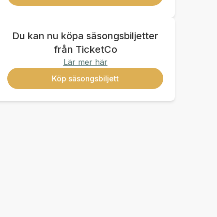
Du kan nu köpa säsongsbiljetter
från TicketCo
Lär mer här
Köp säsongsbiljett