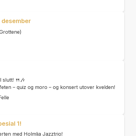
2. desember
Grottene)
 slutt! 🍴🎶
feten – quiz og moro – og konsert utover kvelden!
elle
esial 1!
rten med Holmlia Jazztrio!