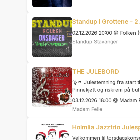
Standup i Grottene - 
02.12.2026 20:00 @ Folken (
Standup Stavanger
THE JULEBORD
🎅🍴 Julestemning fra start til
Pinnekjøtt og riskrem på buf
03.12.2026 18:00 @ Madam F
Madam Felle
Holmlia Jazztrio Julesp
Velkommen til torsdagskonse