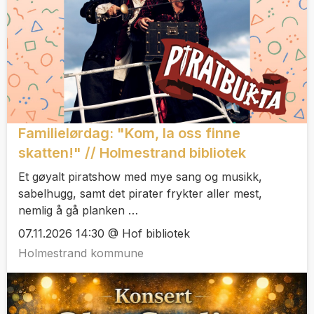
Familielørdag: "Kom, la oss finne
skatten!" // Holmestrand bibliotek
Et gøyalt piratshow med mye sang og musikk,
sabelhugg, samt det pirater frykter aller mest,
nemlig å gå planken …
07.11.2026 14:30 @ Hof bibliotek
Holmestrand kommune