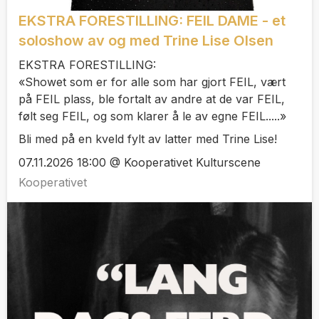
EKSTRA FORESTILLING: FEIL DAME - et
soloshow av og med Trine Lise Olsen
EKSTRA FORESTILLING:
«Showet som er for alle som har gjort FEIL, vært
på FEIL plass, ble fortalt av andre at de var FEIL,
følt seg FEIL, og som klarer å le av egne FEIL.....»
Bli med på en kveld fylt av latter med Trine Lise!
07.11.2026 18:00 @ Kooperativet Kulturscene
Kooperativet