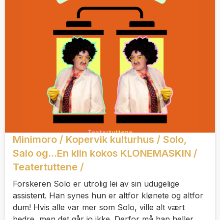
Minimoro / Kopervik kulturhus / Solo,
Salo og...En klin kokos KLONEMASKIN /
Teatertuttene /
Forskeren Solo er utrolig lei av sin udugelige
assistent. Han synes hun er altfor klønete og altfor
dum! Hvis alle var mer som Solo, ville alt vært
bedre, men det går jo ikke. Derfor må han heller