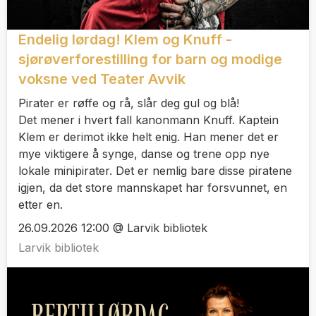
Endelig lørdag! Klem og Knuff -
sjørøverforestilling for barn og modige
voksne ved Teater Avvik
Pirater er røffe og rå, slår deg gul og blå!
Det mener i hvert fall kanonmann Knuff. Kaptein
Klem er derimot ikke helt enig. Han mener det er
mye viktigere å synge, danse og trene opp nye
lokale minipirater. Det er nemlig bare disse piratene
igjen, da det store mannskapet har forsvunnet, en
etter en.
26.09.2026 12:00 @ Larvik bibliotek
Larvik bibliotek