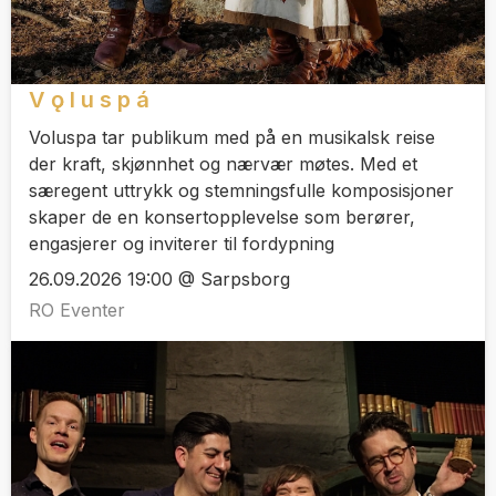
V ǫ l u s p á
Voluspa tar publikum med på en musikalsk reise
der kraft, skjønnhet og nærvær møtes. Med et
særegent uttrykk og stemningsfulle komposisjoner
skaper de en konsertopplevelse som berører,
engasjerer og inviterer til fordypning
26.09.2026 19:00 @ Sarpsborg
RO Eventer