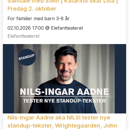
Samtale med Stein | Katarina Skår Lisa |
Fredag 2. oktober
For familier med barn 3-6 år
02.10.2026 17:00 @ Elefantteateret
Elefantteateret
Nils-Ingar Aadne aka NILSI tester nye
standup-tekster, Wrightegaarden, John