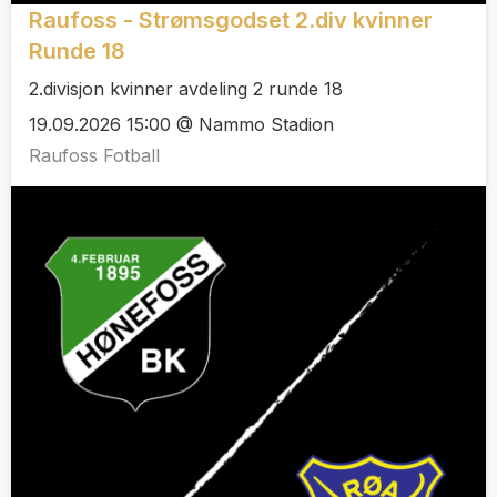
Raufoss - Strømsgodset 2.div kvinner
Runde 18
2.divisjon kvinner avdeling 2 runde 18
19.09.2026 15:00 @ Nammo Stadion
Raufoss Fotball