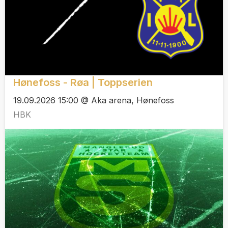
Hønefoss - Røa | Toppserien
19.09.2026 15:00 @ Aka arena, Hønefoss
HBK