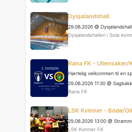
Dysjalandshall
29.08.2026 @ Dysjalandshal
Dysjalandshallen i Sola ko
Rana FK - Ullensaker/
Hjertelig velkommen til en
29.08.2026 11:30 @ Sagbakk
Rana FK
LSK Kvinner - Bodø/Gl
29.08.2026 13:00 @ Strømm
LSK Kvinner FK