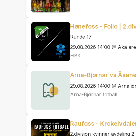
Hønefoss - Follo | 2.di
Runde 17
29.08.2026 14:00 @ Aka ar
HBK
Arna-Bjørnar vs Åsan
29.08.2026 14:00 @ Arna idr
Arna-Bjørnar fotball
Raufoss - Krokelvdale
2.divisjon kvinner avdeling 2