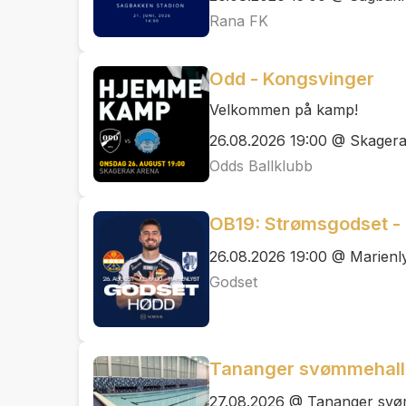
Rana FK
Odd - Kongsvinger
Velkommen på kamp!
26.08.2026 19:00 @ Skager
Odds Ballklubb
OB19: Strømsgodset -
26.08.2026 19:00 @ Marienly
Godset
Tananger svømmehal
27.08.2026 @ Tananger svø