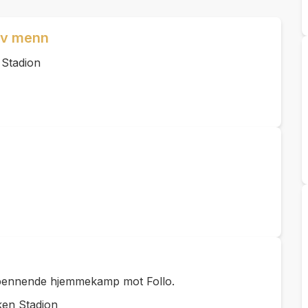
div menn
Stadion
 spennende hjemmekamp mot Follo.
ken Stadion