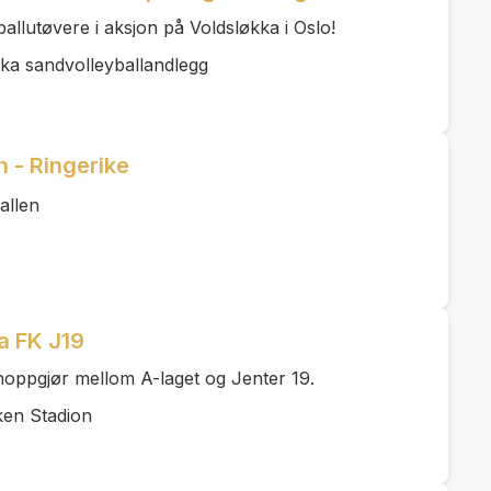
llutøvere i aksjon på Voldsløkka i Oslo!
ka sandvolleyballandlegg
 - Ringerike
allen
a FK J19
rnoppgjør mellom A-laget og Jenter 19.
ken Stadion