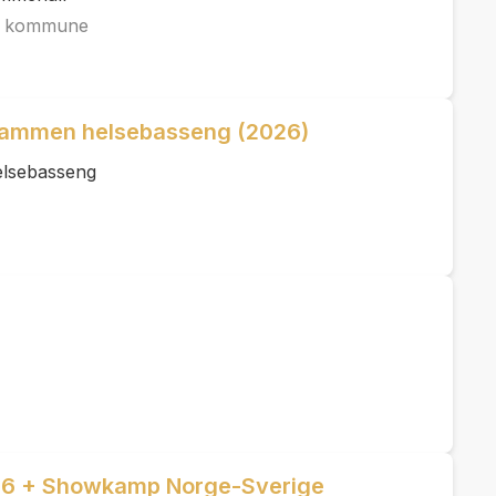
la kommune
dammen helsebasseng (2026)
elsebasseng
026 + Showkamp Norge-Sverige