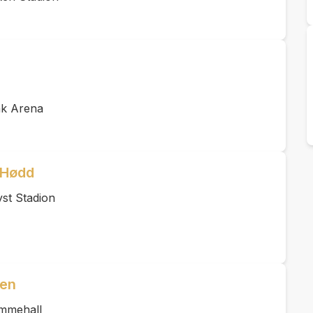
ak Arena
 Hødd
st Stadion
len
mmehall