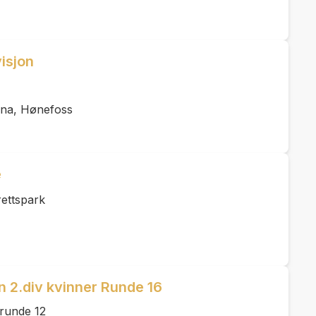
visjon
ena, Hønefoss
e
ettspark
n 2.div kvinner Runde 16
 runde 12