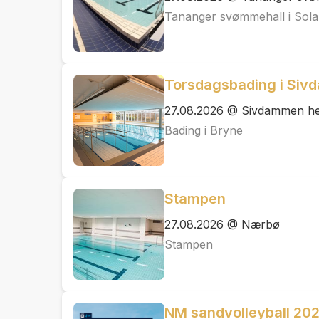
Tananger svømmehall i So
Torsdagsbading i Siv
27.08.2026 @ Sivdammen h
Bading i Bryne
Stampen
27.08.2026 @ Nærbø
Stampen
NM sandvolleyball 2