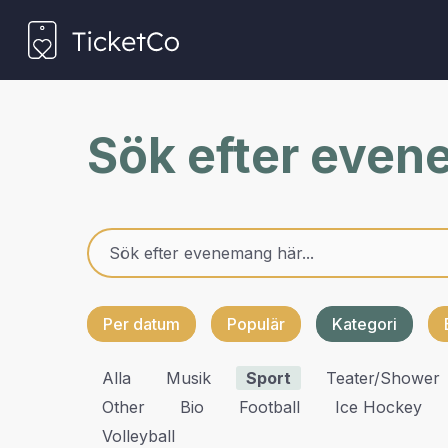
Sök efter eve
Per datum
Populär
Kategori
Alla
Musik
Sport
Teater/shower
Other
Bio
Football
Ice Hockey
Volleyball