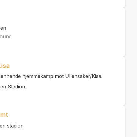
len
mmune
Kisa
 spennende hjemmekamp mot Ullensaker/Kisa.
en Stadion
imt
en stadion