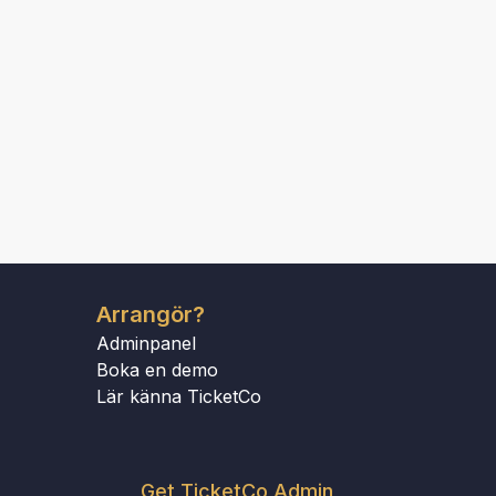
Arrangör?
Adminpanel
Boka en demo
Lär känna TicketCo
Get TicketCo Admin