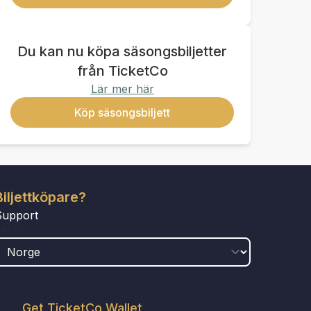
Du kan nu köpa säsongsbiljetter
från TicketCo
Lär mer här
Köp säsongsbiljett
Biljettköpare?
Support
LAND
Get TicketCo Wallet