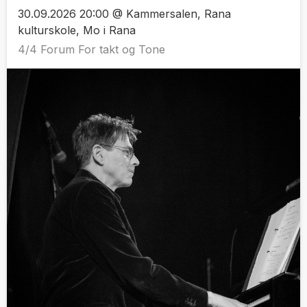
30.09.2026 20:00 @ Kammersalen, Rana
kulturskole, Mo i Rana
4/4 Forum For takt og Tone