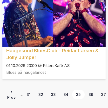
Haugesund BluesClub - Reidar Larsen &
Jolly Jumper
01.10.2026 20:00 @ PittersKafè AS
Blues på haugalandet
‹
31
32
33
34
35
36
37
...
Prev