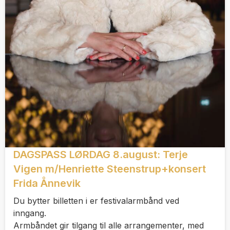
DAGSPASS LØRDAG 8.august: Terje
Vigen m/Henriette Steenstrup+konsert
Frida Ånnevik
Du bytter billetten i er festivalarmbånd ved
inngang.
Armbåndet gir tilgang til alle arrangementer, med