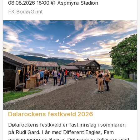
08.08.2026 18:00 @ Aspmyra Stadion
FK Bodø/Glimt
Dølarockens festkveld 2026
Dølarockens festkveld er fast innslag i sommaren
på Rudi Gard. I år med Different Eagles, Fem
modige menn og Baksia. Dølarock er fellesarv med