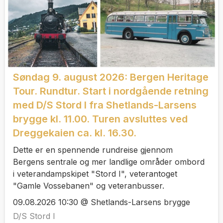
Søndag 9. august 2026: Bergen Heritage
Tour. Rundtur. Start i nordgående retning
med D/S Stord I fra Shetlands-Larsens
brygge kl. 11.00. Turen avsluttes ved
Dreggekaien ca. kl. 16.30.
Dette er en spennende rundreise gjennom
Bergens sentrale og mer landlige områder ombord
i veterandampskipet "Stord I", veterantoget
"Gamle Vossebanen" og veteranbusser.
09.08.2026 10:30 @ Shetlands-Larsens brygge
D/S Stord I