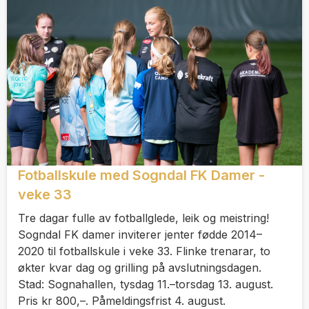
Fotballskule med Sogndal FK Damer -
veke 33
Tre dagar fulle av fotballglede, leik og meistring!
Sogndal FK damer inviterer jenter fødde 2014–
2020 til fotballskule i veke 33. Flinke trenarar, to
økter kvar dag og grilling på avslutningsdagen.
Stad: Sognahallen, tysdag 11.–torsdag 13. august.
Pris kr 800,–. Påmeldingsfrist 4. august.