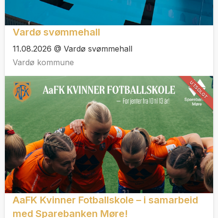
Vardø svømmehall
11.08.2026 @ Vardø svømmehall
Vardø kommune
UTSOLGT
AaFK Kvinner Fotballskole – i samarbeid
med Sparebanken Møre!