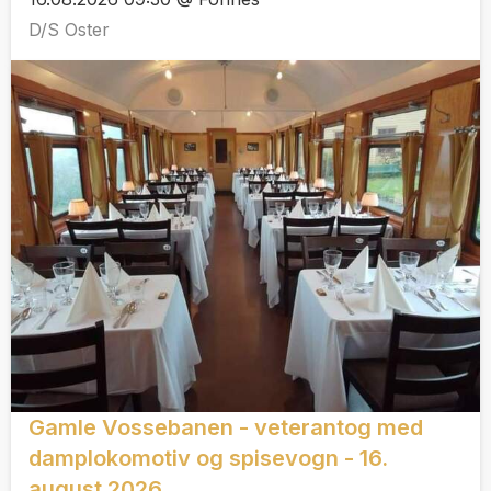
D/S Oster
Gamle Vossebanen - veterantog med
damplokomotiv og spisevogn - 16.
august 2026