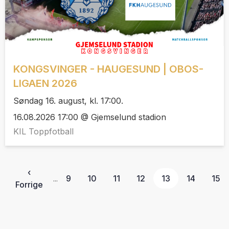
KONGSVINGER - HAUGESUND | OBOS-
LIGAEN 2026
Søndag 16. august, kl. 17:00.
16.08.2026 17:00 @ Gjemselund stadion
KIL Toppfotball
‹
9
10
11
12
13
14
15
...
Forrige