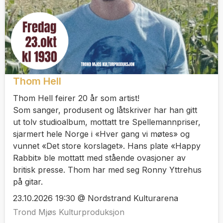
Thom Hell
Thom Hell feirer 20 år som artist!
Som sanger, produsent og låtskriver har han gitt
ut tolv studioalbum, mottatt tre Spellemannpriser,
sjarmert hele Norge i «Hver gang vi møtes» og
vunnet «Det store korslaget». Hans plate «Happy
Rabbit» ble mottatt med stående ovasjoner av
britisk presse. Thom har med seg Ronny Yttrehus
på gitar.
23.10.2026 19:30 @ Nordstrand Kulturarena
Trond Mjøs Kulturproduksjon