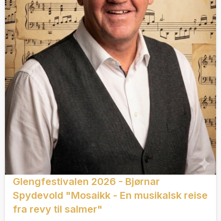
Glengfestivalen 2026 - Bjørnar
Spydevold "Mosaikk - En musikalsk reise
fra revy til salmer"