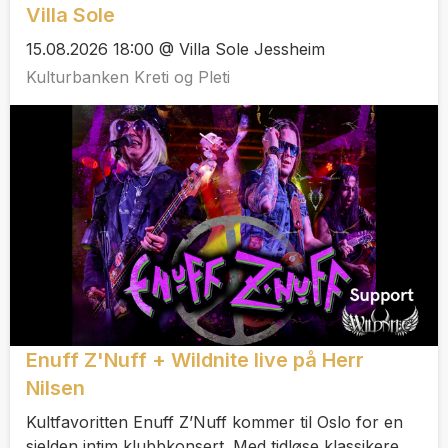
Villa Sole
15.08.2026 18:00 @ Villa Sole Jessheim
Kulturbanken Kreti og Pleti
Enuff Z'Nuff + Wildnite live på Herr
Nilsen
Kultfavoritten Enuff Z’Nuff kommer til Oslo for en
sjelden intim klubbkonsert. Med tidløse klassikere