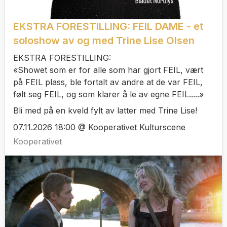
EKSTRA FORESTILLING: FEIL DAME - et
soloshow av og med Trine Lise Olsen
EKSTRA FORESTILLING:
«Showet som er for alle som har gjort FEIL, vært
på FEIL plass, ble fortalt av andre at de var FEIL,
følt seg FEIL, og som klarer å le av egne FEIL.....»
Bli med på en kveld fylt av latter med Trine Lise!
07.11.2026 18:00 @ Kooperativet Kulturscene
Kooperativet