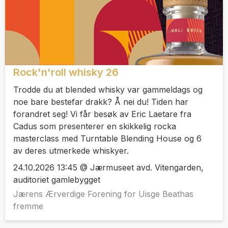
Rock'n'roll whisky 26
Trodde du at blended whisky var gammeldags og
noe bare bestefar drakk? Å nei du! Tiden har
forandret seg! Vi får besøk av Eric Laetare fra
Cadus som presenterer en skikkelig rocka
masterclass med Turntable Blending House og 6
av deres utmerkede whiskyer.
24.10.2026 13:45 @ Jærmuseet avd. Vitengarden,
auditoriet gamlebygget
Jærens Ærverdige Forening for Uisge Beathas
fremme