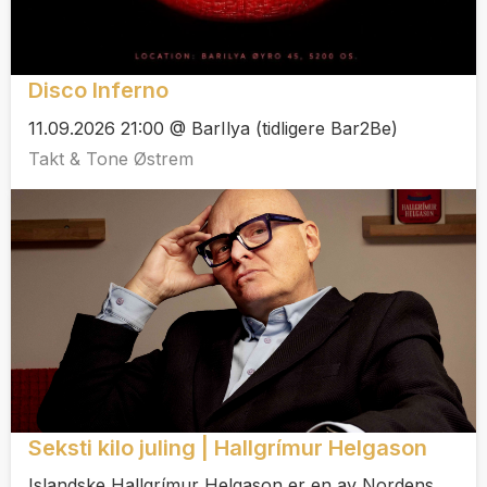
Disco Inferno
11.09.2026 21:00 @ BarIlya (tidligere Bar2Be)
Takt & Tone Østrem
Seksti kilo juling | Hallgrímur Helgason
Islandske Hallgrímur Helgason er en av Nordens