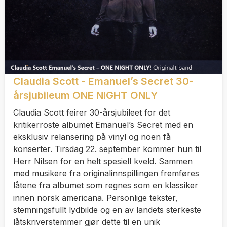
Claudia Scott - Emanuel’s Secret 30-
årsjubileum ONE NIGHT ONLY
Claudia Scott feirer 30-årsjubileet for det
kritikerroste albumet Emanuel’s Secret med en
eksklusiv relansering på vinyl og noen få
konserter. Tirsdag 22. september kommer hun til
Herr Nilsen for en helt spesiell kveld. Sammen
med musikere fra originalinnspillingen fremføres
låtene fra albumet som regnes som en klassiker
innen norsk americana. Personlige tekster,
stemningsfullt lydbilde og en av landets sterkeste
låtskriverstemmer gjør dette til en unik