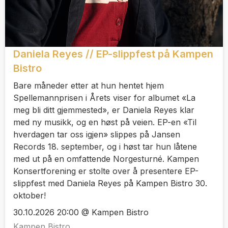
Daniela Reyes // EP-slippfest på Kampen
Bistro
Bare måneder etter at hun hentet hjem
Spellemannprisen i Årets viser for albumet «La
meg bli ditt gjemmested», er Daniela Reyes klar
med ny musikk, og en høst på veien. EP-en «Til
hverdagen tar oss igjen» slippes på Jansen
Records 18. september, og i høst tar hun låtene
med ut på en omfattende Norgesturné. Kampen
Konsertforening er stolte over å presentere EP-
slippfest med Daniela Reyes på Kampen Bistro 30.
oktober!
30.10.2026 20:00 @ Kampen Bistro
Kampen Bistro