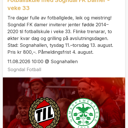
Fotballskule med Sogndal FK Damer -
veke 33
Tre dagar fulle av fotballglede, leik og meistring!
Sogndal FK damer inviterer jenter fødde 2014–
2020 til fotballskule i veke 33. Flinke trenarar, to
økter kvar dag og grilling på avslutningsdagen.
Stad: Sognahallen, tysdag 11.–torsdag 13. august.
Pris kr 800,–. Påmeldingsfrist 4. august.
11.08.2026 10:00 @ Sognahallen
Sogndal Fotball