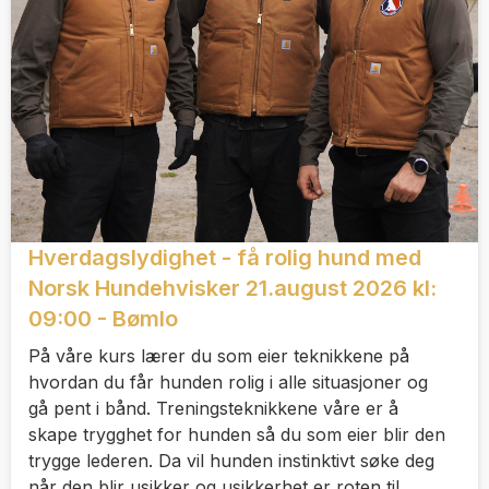
Hverdagslydighet - få rolig hund med
Norsk Hundehvisker 21.august 2026 kl:
09:00 - Bømlo
På våre kurs lærer du som eier teknikkene på
hvordan du får hunden rolig i alle situasjoner og
gå pent i bånd. Treningsteknikkene våre er å
skape trygghet for hunden så du som eier blir den
trygge lederen. Da vil hunden instinktivt søke deg
når den blir usikker og usikkerhet er roten til