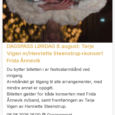
DAGSPASS LØRDAG 8.august: Terje
Vigen m/Henriette Steenstrup+konsert
Frida Ånnevik
Du bytter billetten i er festivalarmbånd ved
inngang.
Armbåndet gir tilgang til alle arrangementer, med
mindre annet er oppgitt.
Billetten gjelder for både konserten med Frida
Ånnevik m/band, samt fremføringen av Terje
Vigen av Henriette Steenstrup.
08.08.2026 16:00 @ Grooseneset