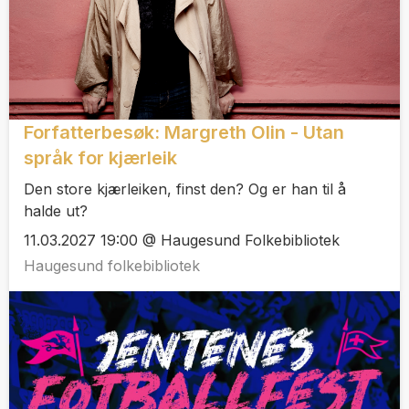
Forfatterbesøk: Margreth Olin - Utan
språk for kjærleik
Den store kjærleiken, finst den? Og er han til å
halde ut?
11.03.2027 19:00 @ Haugesund Folkebibliotek
Haugesund folkebibliotek