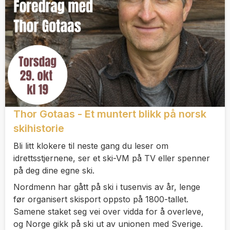
Thor Gotaas - Et muntert blikk på norsk
skihistorie
Bli litt klokere til neste gang du leser om
idrettsstjernene, ser et ski-VM på TV eller spenner
på deg dine egne ski.
Nordmenn har gått på ski i tusenvis av år, lenge
før organisert skisport oppsto på 1800-tallet.
Samene staket seg vei over vidda for å overleve,
og Norge gikk på ski ut av unionen med Sverige.