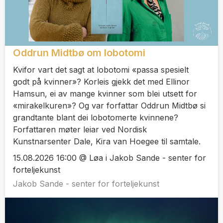
Oddrun Midtbø om lobotomi
Kvifor vart det sagt at lobotomi «passa spesielt
godt på kvinner»? Korleis gjekk det med Ellinor
Hamsun, ei av mange kvinner som blei utsett for
«mirakelkuren»? Og var forfattar Oddrun Midtbø si
grandtante blant dei lobotomerte kvinnene?
Forfattaren møter leiar ved Nordisk
Kunstnarsenter Dale, Kira van Hoegee til samtale.
15.08.2026 16:00 @ Løa i Jakob Sande - senter for
forteljekunst
Jakob Sande - senter for forteljekunst