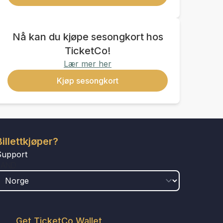
Nå kan du kjøpe sesongkort hos
TicketCo!
Lær mer her
Kjøp sesongkort
Billettkjøper?
Support
LAND
Get TicketCo Wallet