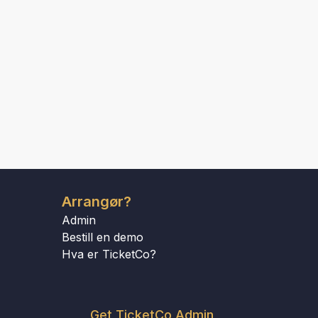
Arrangør?
Admin
Bestill en demo
Hva er TicketCo?
Get TicketCo Admin