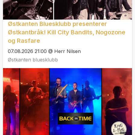
Østkanten Bluesklubb presenterer
Østkantbråk! Kill City Bandits, Nogozone
og Rasfare
07.08.2026 21:00 @ Herr Nilsen
Østkanten bluesklubb