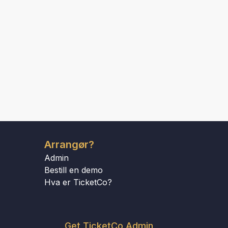
Arrangør?
Admin
Bestill en demo
Hva er TicketCo?
Get TicketCo Admin