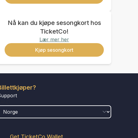
Nå kan du kjøpe sesongkort hos
TicketCo!
Lær mer her
Kjøp sesongkort
Billettkjøper?
Support
LAND
Get TicketCo Wallet