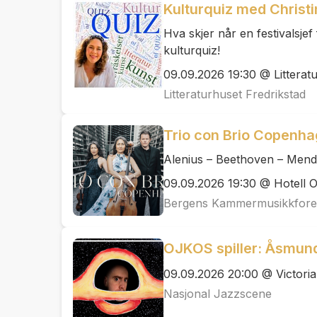
Kulturquiz med Christi
Hva skjer når en festivalsjef
kulturquiz!
09.09.2026 19:30 @ Litterat
Litteraturhuset Fredrikstad
Trio con Brio Copenh
Alenius – Beethoven – Men
09.09.2026 19:30 @ Hotell 
Bergens Kammermusikkfore
OJKOS spiller: Åsmun
09.09.2026 20:00 @ Victoria
Nasjonal Jazzscene