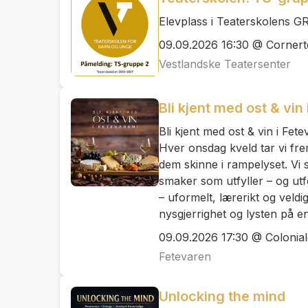
Elevplass i Teaterskolens 
09.09.2026 16:30 @ Cornert
Vestlandske Teatersenter
Bli kjent med ost & vin
Bli kjent med ost & vin i Fet
Hver onsdag kveld tar vi fre
dem skinne i rampelyset. Vi se
smaker som utfyller – og ut
– uformelt, lærerikt og veld
nysgjerrighet og lysten på e
09.09.2026 17:30 @ Colonia
Fetevaren
Unlocking the mind