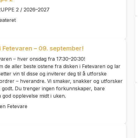
GRUPPE 2 / 2026–2027
eateret
 i Fetevaren – 09. september!
evaren – hver onsdag fra 17:30–20:30!
m de aller beste ostene fra disken i Fetevaren og lar
tter vin til disse og inviterer deg til å utforske
fordrer – hverandre. Vi smaker, snakker og utforsker
ig godt. Du trenger ingen forkunnskaper, bare
n god opplevelse midt i uken.
len Fetevare