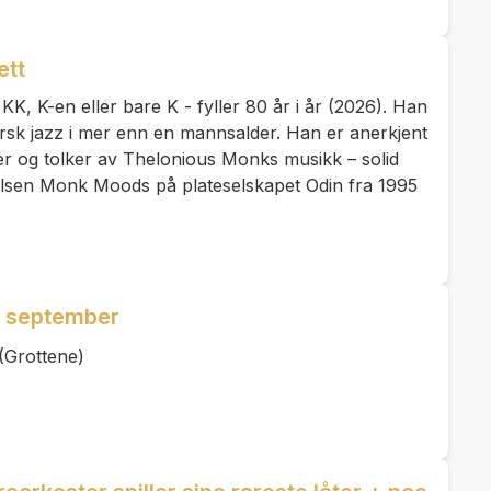
ett
KK, K-en eller bare K - fyller 80 år i år (2026). Han
rsk jazz i mer enn en mannsalder. Han er anerkjent
r og tolker av Thelonious Monks musikk – solid
lsen Monk Moods på plateselskapet Odin fra 1995
9. september
(Grottene)