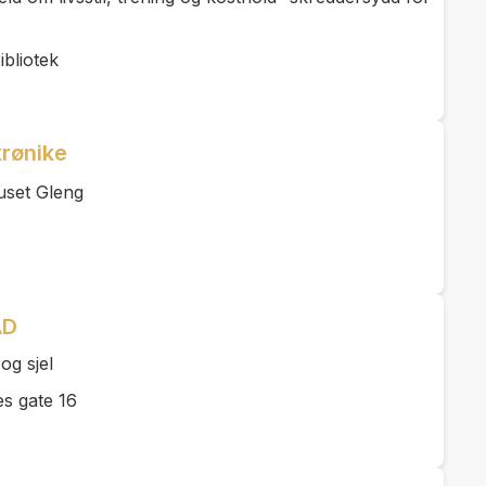
bliotek
krønike
uset Gleng
AD
og sjel
s gate 16