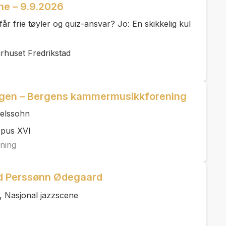
ne – 9.9.2026
 får frie tøyler og quiz-ansvar? Jo: En skikkelig kul
urhuset Fredrikstad
agen – Bergens kammermusikkforening
delssohn
Opus XVI
ning
d Perssønn Ødegaard
, Nasjonal jazzscene