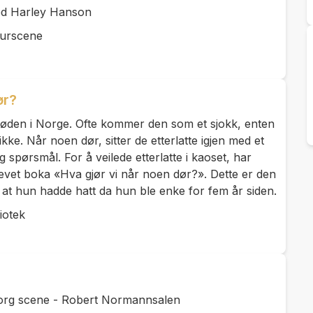
ed Harley Hanson
turscene
ør?
øden i Norge. Ofte kommer den som et sjokk, enten
kke. Når noen dør, sitter de etterlatte igjen med et
g spørsmål. For å veilede etterlatte i kaoset, har
evet boka «Hva gjør vi når noen dør?». Dette er den
at hun hadde hatt da hun ble enke for fem år siden.
iotek
org scene - Robert Normannsalen