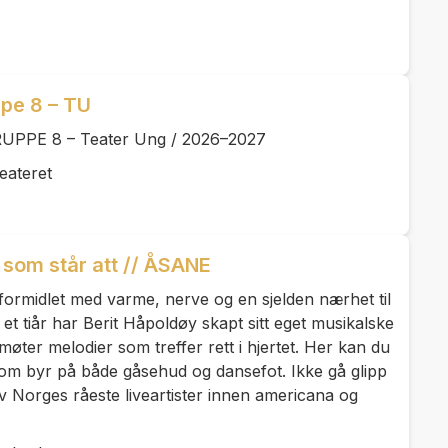
pe 8 – TU
GRUPPE 8 – Teater Ung / 2026–2027
eateret
som står att // ÅSANE
formidlet med varme, nerve og en sjelden nærhet til
 tiår har Berit Håpoldøy skapt sitt eget musikalske
 møter melodier som treffer rett i hjertet. Her kan du
om byr på både gåsehud og dansefot. Ikke gå glipp
av Norges råeste liveartister innen americana og