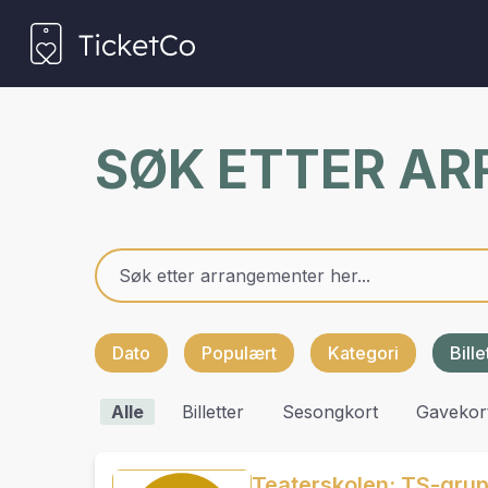
SØK ETTER A
Dato
Populært
Kategori
Bill
Alle
Billetter
Sesongkort
Gavekor
Teaterskolen: TS-gru