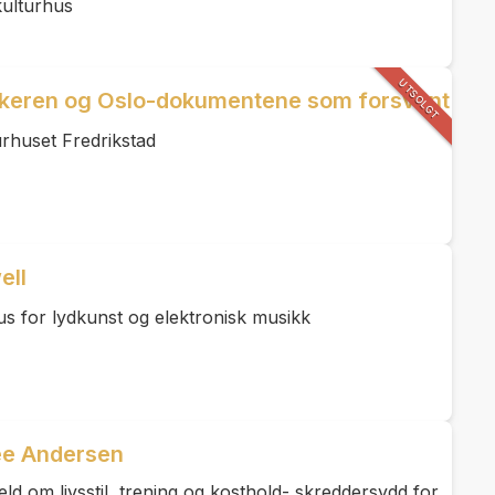
ulturhus
UTSOLGT
keren og Oslo-dokumentene som forsvant
urhuset Fredrikstad
ell
s for lydkunst og elektronisk musikk
rée Andersen
d om livsstil, trening og kosthold- skreddersydd for