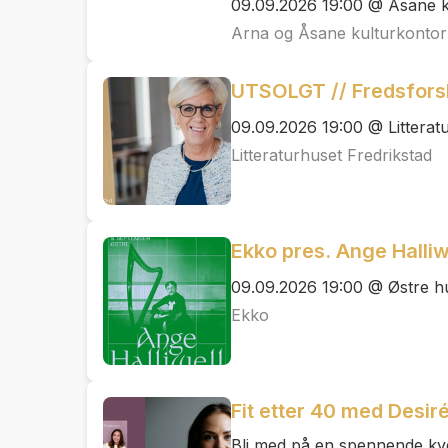
09.09.2026 19:00 @ Åsane k
Arna og Åsane kulturkontor
UTSOLGT // Fredsfors
09.09.2026 19:00 @ Litterat
Litteraturhuset Fredrikstad
Ekko pres. Ange Halliw
09.09.2026 19:00 @ Østre hu
Ekko
Fit etter 40 med Desi
Bli med på en spennende kvel