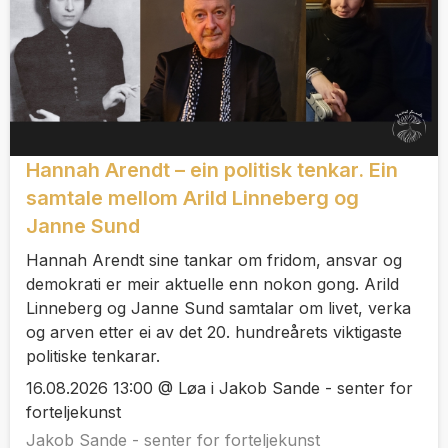
Hannah Arendt – ein politisk tenkar. Ein
samtale mellom Arild Linneberg og
Janne Sund
Hannah Arendt sine tankar om fridom, ansvar og
demokrati er meir aktuelle enn nokon gong. Arild
Linneberg og Janne Sund samtalar om livet, verka
og arven etter ei av det 20. hundreårets viktigaste
politiske tenkarar.
16.08.2026 13:00 @ Løa i Jakob Sande - senter for
forteljekunst
Jakob Sande - senter for forteljekunst