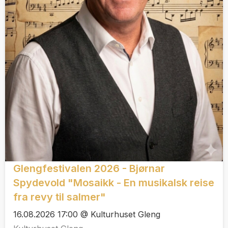
Glengfestivalen 2026 - Bjørnar
Spydevold "Mosaikk - En musikalsk reise
fra revy til salmer"
16.08.2026 17:00 @ Kulturhuset Gleng