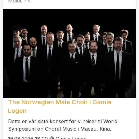
Molde FK
The Norwegian Male Choir i Gamle
Logen
Dette er vår siste konsert før vi reiser til World
Symposium on Choral Music i Macau, Kina.
16.08.2026 18:00 @ Gamle Logen