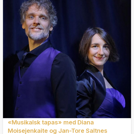
«Musikalsk tapas» med Diana
Moisejenkaite og Jan-Tore Saltnes