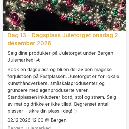
Dag 13 - Dagsplass Juletorget onsdag 2.
desember 2026
Selg dine produkter på Juletorget under Bergen
Julemarked! 🎄
Book en dagsplass og bli en del av den magiske
førjulstiden på Festplassen. Juletorget er for lokale
kunsthåndverkere, småskalaprodusenter og
gründere med egenproduserte varer.
Standplassen inkluderer bord, stol og strøm. Salg
av mat og drikke er ikke tillatt. Begrenset antall
plasser – sikre din plass i dag! ✨
02.12.2026 12:00 @ Bergen
Bergen Julemarked