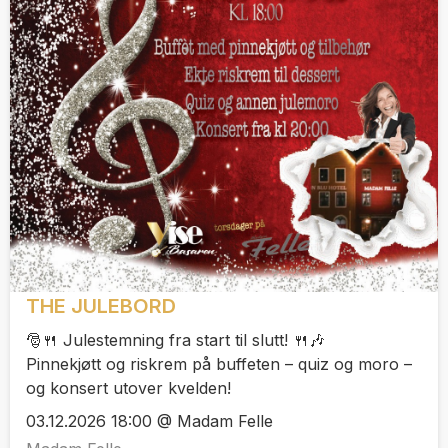
THE JULEBORD
🎅🍴 Julestemning fra start til slutt! 🍴🎶
Pinnekjøtt og riskrem på buffeten – quiz og moro –
og konsert utover kvelden!
03.12.2026 18:00 @ Madam Felle