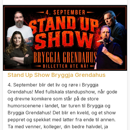
Stand Up Show Bryggja Grendahus
4. September blir det liv og røre i Bryggja
Grendahus! Med fullskala standupshow, når gode
og drevne komikere som står på de store
humorscenene i landet, tar turen til Bryggja og
Bryggja Grendahus! Det blir en kveld, og et show
peppret og spekket med latter fra ende til annen.
Ta med venner, kolleger, din bedre halvdel, ja