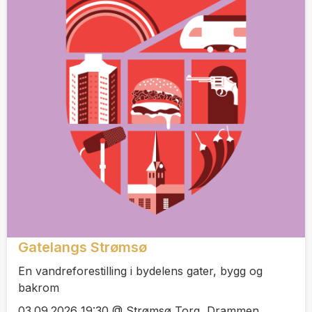
Gatelangs Strømsø
En vandreforestilling i bydelens gater, bygg og
bakrom
03.09.2026 19:30 @ Strømsø Torg, Drammen