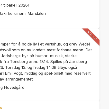
tilbake i 2026!
akirkeruinen i Maridalen
UTSOLGT
mper for å holde liv i et vertshus, og grev Wedel
idsvoll som en av landets mest forhatte menn. Det
v Jarlsberg» byr på humor, musikk, sterke
 fra Tønsberg anno 1814. Spilles på Jarlsberg
. Torsdag 13. og fredag 14.08 tilbys også
 Emil Vogt, middag og spel-billett med reservert
e av arrangementet.
rg Hovedgård
a