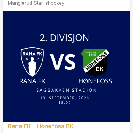
Manglerud Star ishockey
Rana FK - Hønefoss BK