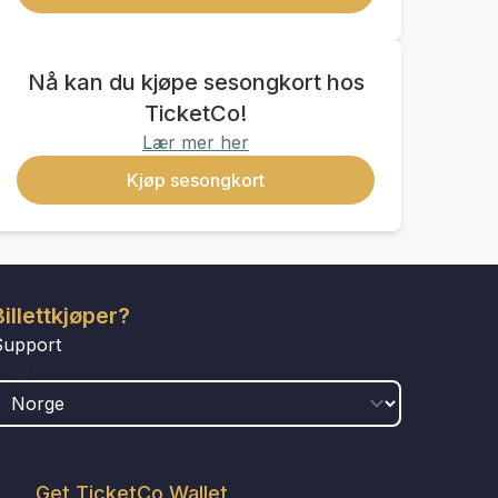
Nå kan du kjøpe sesongkort hos
TicketCo!
Lær mer her
Kjøp sesongkort
Billettkjøper?
Support
LAND
Get TicketCo Wallet