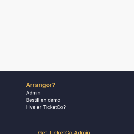
Arrangør?
Admin
Bestill en demo
Hva er TicketCo?
Get TicketCo Admin