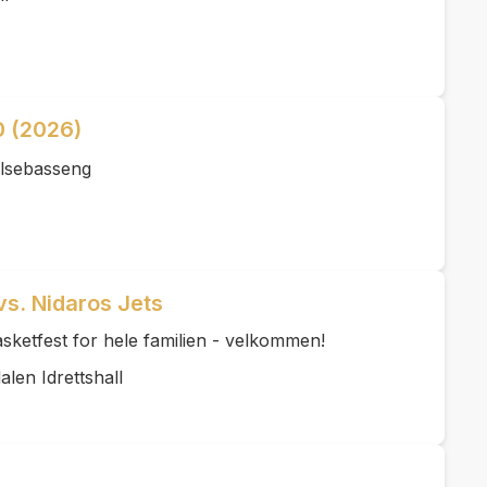
0 (2026)
lsebasseng
vs. Nidaros Jets
 basketfest for hele familien - velkommen!
alen Idrettshall