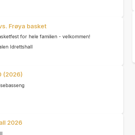
vs. Frøya basket
 basketfest for hele familien - velkommen!
len Idrettshall
0 (2026)
lsebasseng
all 2026
l