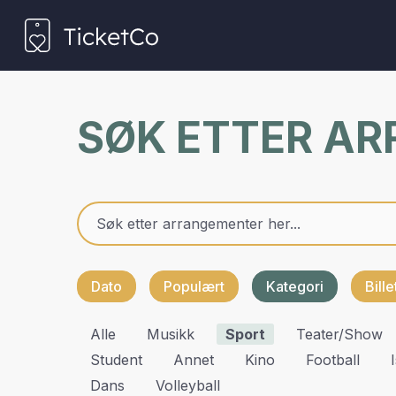
SØK ETTER A
Dato
Populært
Kategori
Bill
Alle
Musikk
Sport
Teater/show
Student
Annet
Kino
Football
Dans
Volleyball