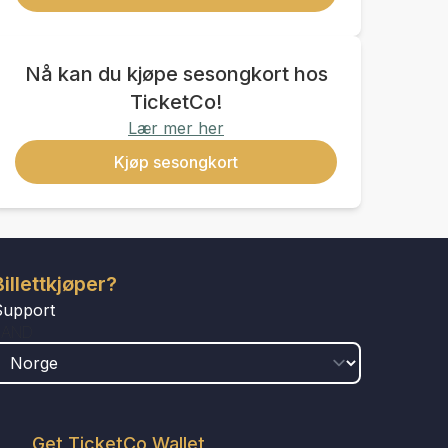
Nå kan du kjøpe sesongkort hos
TicketCo!
Lær mer her
Kjøp sesongkort
Billettkjøper?
Support
LAND
Get TicketCo Wallet