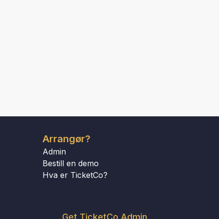
Arrangør?
Admin
Bestill en demo
Hva er TicketCo?
Get TicketCo Admin