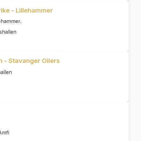
ike - Lillehammer
lehammer.
shallen
 - Stavanger Oilers
allen
Amfi