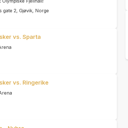
k Olympiske Fjellhall!
 gate 2, Gjøvik, Norge
sker vs. Sparta
Arena
sker vs. Ringerike
 Arena