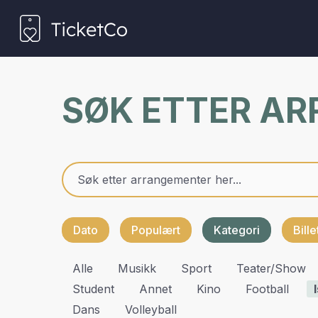
SØK ETTER A
Dato
Populært
Kategori
Bill
Alle
Musikk
Sport
Teater/show
Student
Annet
Kino
Football
Dans
Volleyball