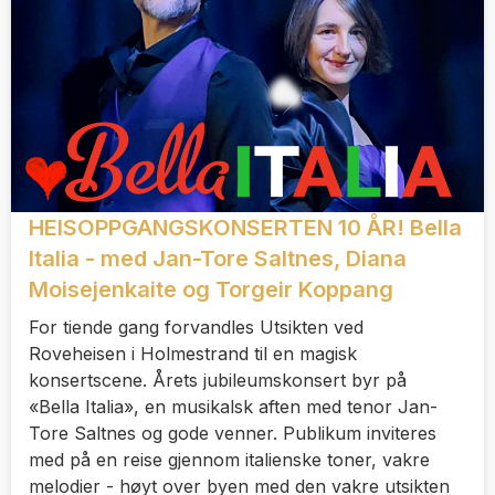
HEISOPPGANGSKONSERTEN 10 ÅR! Bella
Italia - med Jan-Tore Saltnes, Diana
Moisejenkaite og Torgeir Koppang
For tiende gang forvandles Utsikten ved
Roveheisen i Holmestrand til en magisk
konsertscene. Årets jubileumskonsert byr på
«Bella Italia», en musikalsk aften med tenor Jan-
Tore Saltnes og gode venner. Publikum inviteres
med på en reise gjennom italienske toner, vakre
melodier - høyt over byen med den vakre utsikten