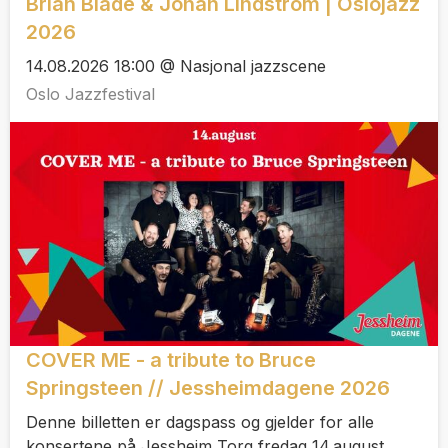
Brian Blade & Johan Lindström | Oslojazz
2026
14.08.2026 18:00 @ Nasjonal jazzscene
Oslo Jazzfestival
COVER ME - a tribute to Bruce
Springsteen // Jessheimdagene 2026
Denne billetten er dagspass og gjelder for alle
konsertene på Jessheim Torg fredag 14.august.