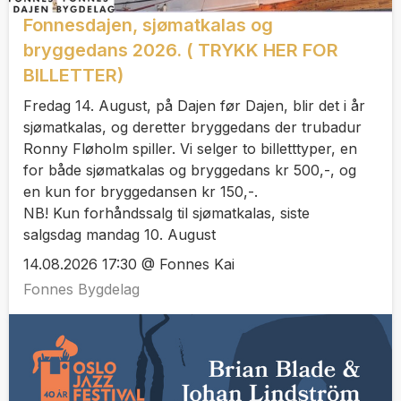
Fonnesdajen, sjømatkalas og
bryggedans 2026. ( TRYKK HER FOR
BILLETTER)
Fredag 14. August, på Dajen før Dajen, blir det i år
sjømatkalas, og deretter bryggedans der trubadur
Ronny Fløholm spiller. Vi selger to billetttyper, en
for både sjømatkalas og bryggedans kr 500,-, og
en kun for bryggedansen kr 150,-.
NB! Kun forhåndssalg til sjømatkalas, siste
salgsdag mandag 10. August
14.08.2026 17:30 @ Fonnes Kai
Fonnes Bygdelag