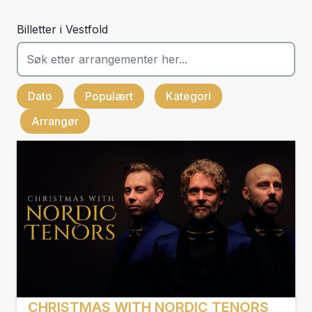
Billetter i Vestfold
Dato
Populært
Kategori
Arrangør
CHRISTMAS WITH NORDIC TENORS