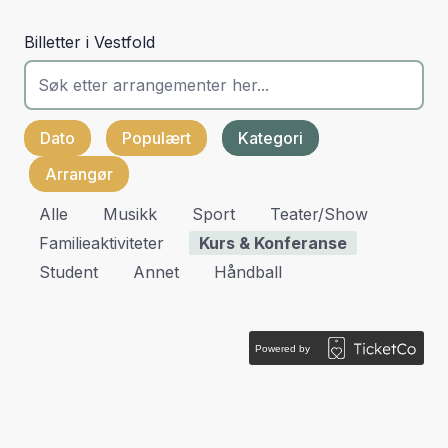
Billetter i Vestfold
Dato
Populært
Kategori
Arrangør
Alle
Musikk
Sport
Teater/show
Familieaktiviteter
Kurs & Konferanse
Student
Annet
Håndball
Powered by