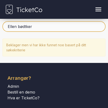
Beklager men vi har ikke funnet noe basert på ditt
søkekriterie
Arrangør?
Admin
Bestill en demo
Hva er TicketCo?