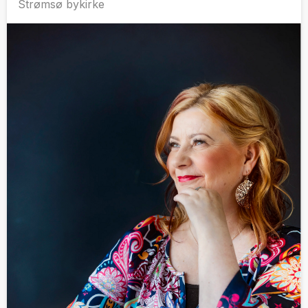
Strømsø bykirke