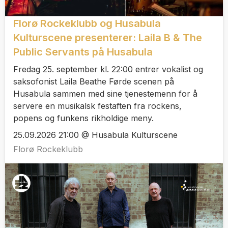
Florø Rockeklubb og Husabula
Kulturscene presenterer: Laila B & The
Public Servants på Husabula
Fredag 25. september kl. 22:00 entrer vokalist og
saksofonist Laila Beathe Førde scenen på
Husabula sammen med sine tjenestemenn for å
servere en musikalsk festaften fra rockens,
popens og funkens rikholdige meny.
25.09.2026 21:00 @ Husabula Kulturscene
Florø Rockeklubb