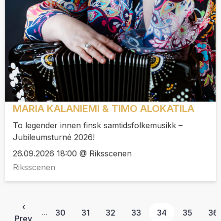
MARIA KALANIEMI & TIMO ALOKATILA
To legender innen finsk samtidsfolkemusikk –
Jubileumsturné 2026!
26.09.2026 18:00 @ Riksscenen
Riksscenen
‹
30
31
32
33
34
35
36
…
Prev